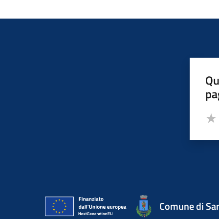
Qu
pa
Valut
Valu
Comune di San