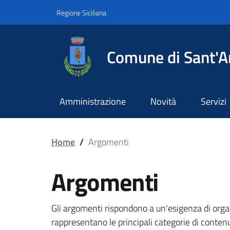
Vai ai contenuti
Vai al footer
Regione Siciliana
Comune di Sant'A
Amministrazione
Novità
Servizi
Home
/
Argomenti
Argomenti
Gli argomenti rispondono a un'esigenza di orga
rappresentano le principali categorie di conten