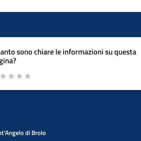
anto sono chiare le informazioni su questa
gina?
a da 1 a 5 stelle la pagina
ta 1 stelle su 5
Valuta 2 stelle su 5
Valuta 3 stelle su 5
Valuta 4 stelle su 5
Valuta 5 stelle su 5
t'Angelo di Brolo