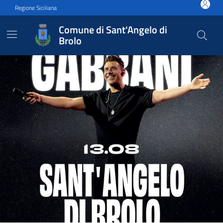
Vai ai contenuti
Vai al footer
Regione Siciliana
Comune di Sant'Angelo di
Brolo
Comune di Sant'Angelo di B
Contenuti in evidenza